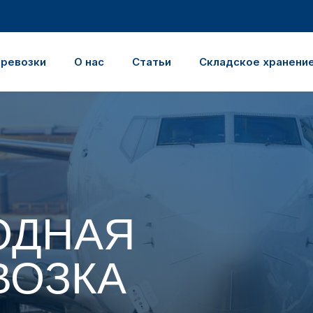
еревозки
О нас
Статьи
Складское хранени
ОДНАЯ
ВОЗКА