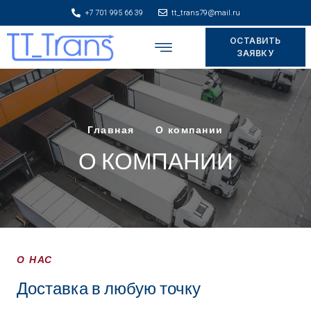
+7 701 995 66 39
tt_trans79@mail.ru
ОСТАВИТЬ
Складское хранение
ЗАЯВКУ
Главная
О компании
О КОМПАНИИ
О НАС
Доставка в любую точку