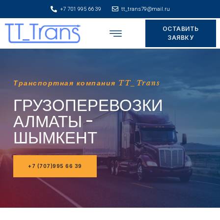
+7 701 995 66 39
tt_trans79@mail.ru
ОСТАВИТЬ
Складское хранение
ЗАЯВКУ
Транспортная компания TT_Trans
ГРУЗОПЕРЕВОЗКИ
АЛМАТЫ -
ШЫМКЕНТ
+7 (707)995 66 39