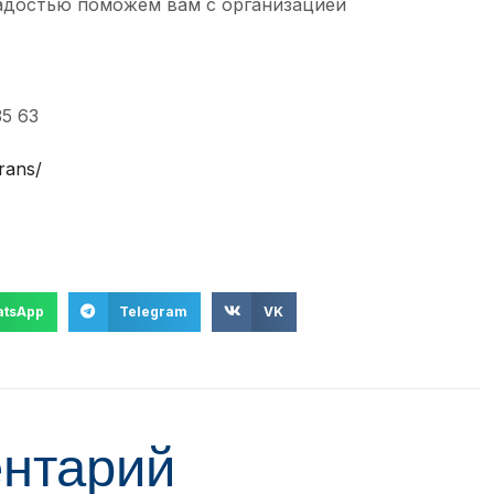
радостью поможем вам с организацией
35 63
rans/
tsApp
Telegram
VK
ентарий