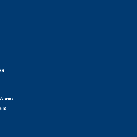
на
 Азию
а в