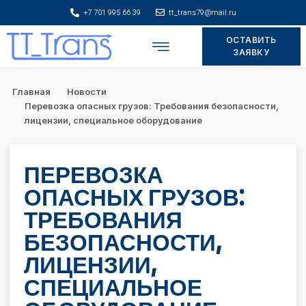
+7 701 995 66 39
tt_trans79@mail.ru
ОСТАВИТЬ
Складское хранение
ЗАЯВКУ
Главная
Новости
Перевозка опасных грузов: Требования безопасности,
лицензии, специальное оборудование
ПЕРЕВОЗКА
ОПАСНЫХ ГРУЗОВ:
ТРЕБОВАНИЯ
БЕЗОПАСНОСТИ,
ЛИЦЕНЗИИ,
СПЕЦИАЛЬНОЕ