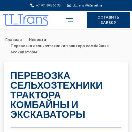
+7 701 995 66 39
tt_trans79@mail.ru
ОСТАВИТЬ
Складское хранение
ЗАЯВКУ
Главная
Новости
Перевозка сельхозтехники трактора комбайны и
экскаваторы
ПЕРЕВОЗКА
СЕЛЬХОЗТЕХНИКИ
ТРАКТОРА
КОМБАЙНЫ И
ЭКСКАВАТОРЫ