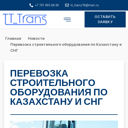
+7 701 995 66 39
tt_trans79@mail.ru
ОСТАВИТЬ
Складское хранение
ЗАЯВКУ
Главная
Новости
Перевозка строительного оборудования по Казахстану и
СНГ
ПЕРЕВОЗКА
СТРОИТЕЛЬНОГО
ОБОРУДОВАНИЯ ПО
КАЗАХСТАНУ И СНГ