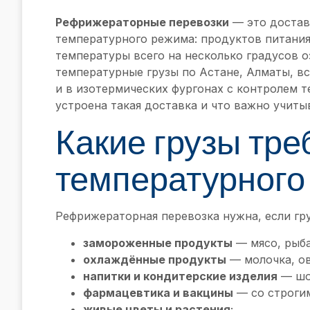
Рефрижераторные перевозки
— это достав
температурного режима: продуктов питания
температуры всего на несколько градусов о
температурные грузы по Астане, Алматы, в
и в изотермических фургонах с контролем т
устроена такая доставка и что важно учиты
Какие грузы тре
температурного
Рефрижераторная перевозка нужна, если гру
замороженные продукты
— мясо, рыба
охлаждённые продукты
— молочка, ов
напитки и кондитерские изделия
— шо
фармацевтика и вакцины
— со строги
живые цветы и растения
;