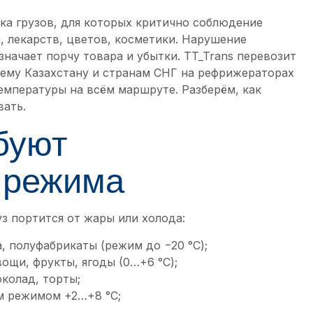
ка грузов, для которых критично соблюдение
, лекарств, цветов, косметики. Нарушение
значает порчу товара и убытки. TT_Trans перевозит
сему Казахстану и странам СНГ на рефрижераторах
емпературы на всём маршруте. Разберём, как
вать.
буют
 режима
з портится от жары или холода:
, полуфабрикаты (режим до −20 °C);
ощи, фрукты, ягоды (0…+6 °C);
колад, торты;
м режимом +2…+8 °C;