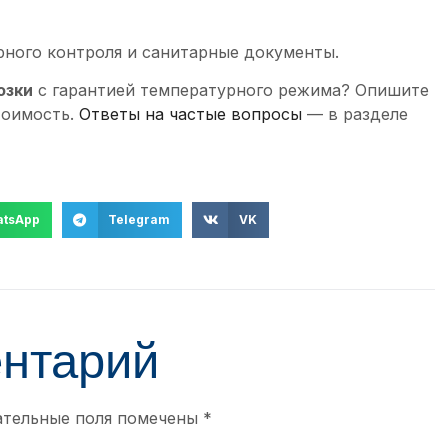
рного контроля и санитарные документы.
озки
с гарантией температурного режима? Опишите
тоимость.
Ответы на частые вопросы
— в разделе
tsApp
Telegram
VK
ентарий
ательные поля помечены
*