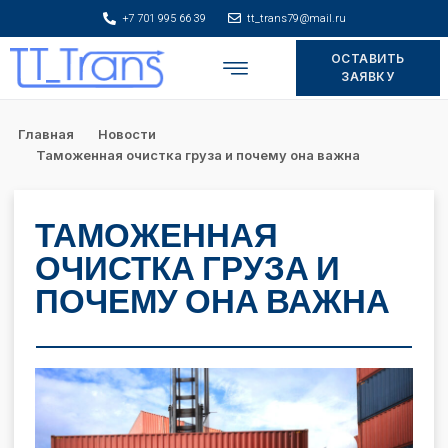
+7 701 995 66 39
tt_trans79@mail.ru
ОСТАВИТЬ
Складское хранение
ЗАЯВКУ
Главная
Новости
Таможенная очистка груза и почему она важна
ТАМОЖЕННАЯ
ОЧИСТКА ГРУЗА И
ПОЧЕМУ ОНА ВАЖНА