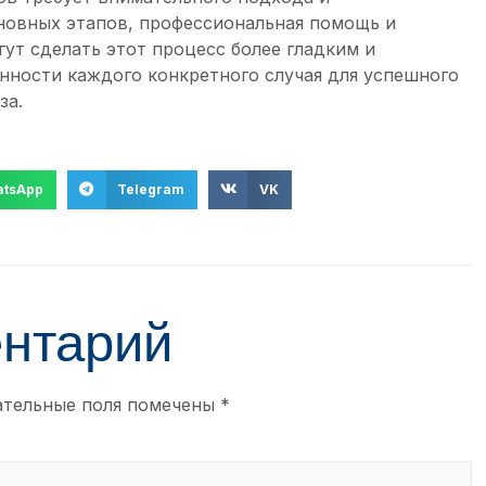
новных этапов, профессиональная помощь и
ут сделать этот процесс более гладким и
ности каждого конкретного случая для успешного
за.
tsApp
Telegram
VK
ентарий
ательные поля помечены
*